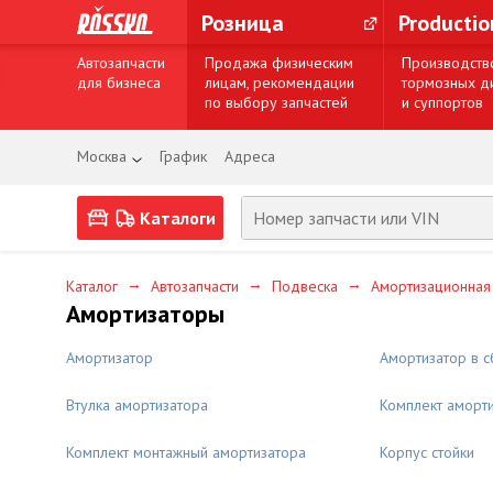
Розница
Producti
Автозапчасти
Продажа физическим
Производств
для бизнеса
лицам, рекомендации
тормозных д
по выбору запчастей
и суппортов
Москва
График
Адреса
Каталоги
→
→
→
Каталог
Автозапчасти
Подвеска
Амортизационная
Амортизаторы
Амортизатор
Амортизатор в с
Втулка амортизатора
Комплект аморт
Комплект монтажный амортизатора
Корпус стойки