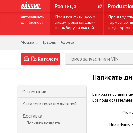
Розница
Producti
Автозапчасти
Продажа физическим
Производств
для бизнеса
лицам, рекомендации
тормозных д
по выбору запчастей
и суппортов
Москва
График
Адреса
Каталоги
Написать ди
О компании
Вы можете оставить св
Все поля обязательны
Каталоги производителей
Фили
Доставка
Политика возврата
Имя и фамил