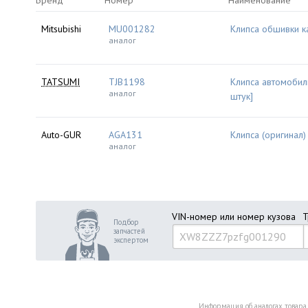
Бренд
Номер
Наименование
Mitsubishi
MU001282
Клипса обшивки к
аналог
TATSUMI
TJB1198
Клипса автомобил
аналог
штук]
Auto-GUR
AGA131
Клипса (оригинал
аналог
VIN-номер или номер кузова
Т
Подбор
запчастей
экспертом
Информация об аналогах товара 