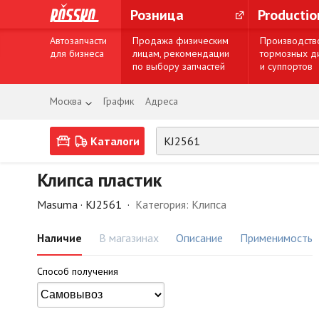
Розница
Producti
Автозапчасти
Продажа физическим
Производств
для бизнеса
лицам, рекомендации
тормозных д
по выбору запчастей
и суппортов
Москва
График
Адреса
Каталоги
Клипса пластик
Masuma ·
KJ2561
·
Категория: Клипса
Наличие
В магазинах
Описание
Применимость
Способ получения